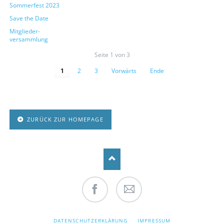
Sommerfest 2023
Save the Date
Mitglieder-
versammlung
Seite 1 von 3
1
2
3
Vorwärts
Ende
ZURÜCK ZUR HOMEPAGE
Facebook
Mail
NAVIGATION
DATENSCHUTZERKLÄRUNG
IMPRESSUM