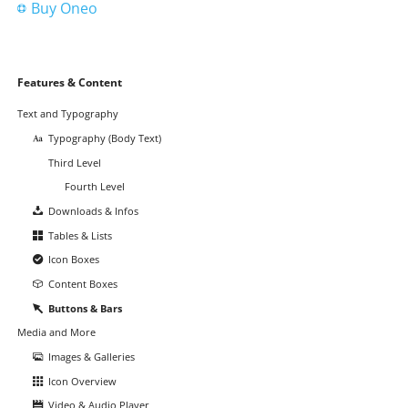
Buy Oneo
Navigation
Features & Content
überspringen
Text and Typography
Typography (Body Text)
Third Level
Fourth Level
Downloads & Infos
Tables & Lists
Icon Boxes
Content Boxes
Buttons & Bars
Media and More
Images & Galleries
Icon Overview
Video & Audio Player